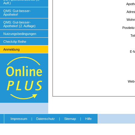
Aufl.)
Apoth
QMS: Gut-besser-
Adre
Apotheke!
Wohn
QMS: Gut-besser-
Apotheke! (2. Auflage)
Postleit
Nutzungsbedingungen
Te
CheckAp Reihe
Anmeldung
E-M
Web-
Impressum
|
Datenschutz
|
Sitemap
|
Hilfe