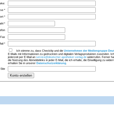
eke:
sse
*
ort
*
zahl
*
lefon
Fax
ail
*
Ich stimme zu, dass CheckAp und die
Unternehmen der Mediengruppe Deut
E-Mails mit Informationen zu gedruckten und digitalen Verlagsprodukten zusenden. Ich
jederzeit per E-Mail an
service@deutscher-apotheker-verlag.de
widerrufen. Ferner hab
die Nutzung des Abmeldelinks in jeder E-Mail, die ich erhalte, die Einwilligung zu wider
erhalten Sie in unserer
Datenschutzerklärung
.
Site