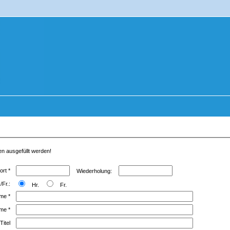
en ausgefüllt werden!
ort
*
Wiederholung:
/Fr.:
Hr.
Fr.
ame
*
ame
*
Titel