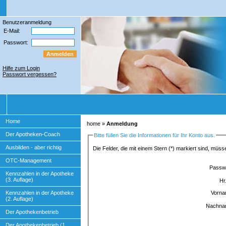
Benutzeranmeldung
E-Mail:
Passwort:
Hilfe zum Login
Passwort vergessen?
Home
home
»
Anmeldung
Der Apotheken-Coach
Bitte füllen Sie die Informationen für Ihr Konto aus.
Ausbilden - aber richtig
Die Felder, die mit einem Stern (*) markiert sind, müss
OTC-Management
Passw
Kennzahlen in der Apotheke
(3. Auflage)
Hr.
Vorn
Kennzahlen in der Apotheke
(2. Auflage)
Nachn
Der Apothekenbetrieb
Der Apothekenbetrieb (1.