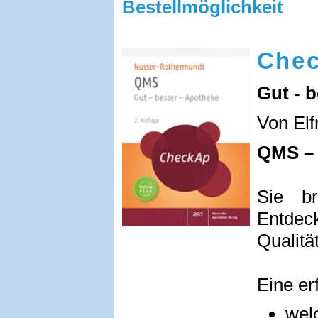
Bestellmöglichkeit
Che
Gut - 
Von El
QMS – j
Sie b
Entd
Qualitä
Eine er
wel