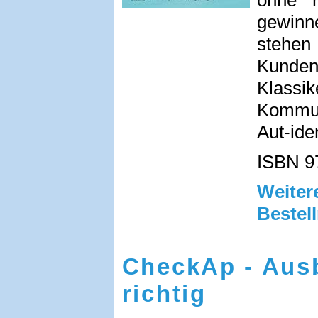
gewinn
stehen
Kunden
Klass
Kommun
Aut-ide
ISBN 9
Weit
Bestel
CheckAp - Ausb
richtig