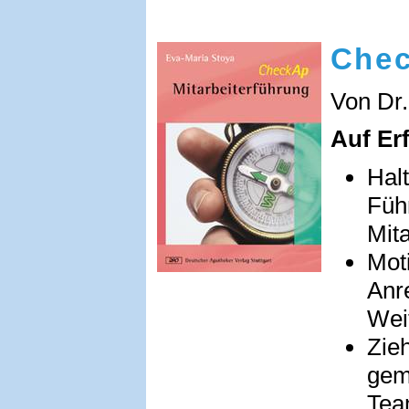
Chec
Von Dr.
Auf Er
Halt
Füh
Mit
Moti
Anre
Wei
Zieh
gem
Tea