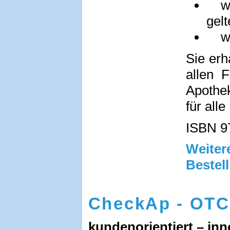
wel
gel
was
Sie erh
allen 
Apothe
für alle
ISBN 9
Weit
Bestel
CheckAp - OT
kundenorientiert – inn