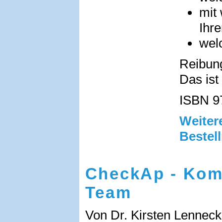
mit
Ihre
wel
Reibun
Das ist 
ISBN 9
Weit
Bestel
CheckAp - Kom
Team
Von Dr. Kirsten Lennec