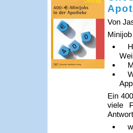
Apot
Von Ja
Minijob
Hat
Wei
Mus
Wie
App
Ein 400
viele 
Antwor
wie