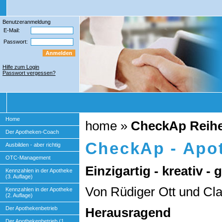
Benutzeranmeldung
E-Mail:
Passwort:
Hilfe zum Login
Passwort vergessen?
Home
home
»
CheckAp Reih
Der Apotheken-Coach
CheckAp - Apot
Ausbilden - aber richtig
OTC-Management
Einzigartig - kreativ - 
Kennzahlen in der Apotheke
(3. Auflage)
Von Rüdiger Ott und Cl
Kennzahlen in der Apotheke
(2. Auflage)
Herausragend
Der Apothekenbetrieb
Der Apothekenbetrieb (1.