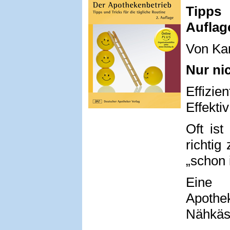
Tipps 
Auflag
Von Ka
Nur nic
Effizien
Effektiv
Oft ist
richti
„schon 
Eine 
Apothe
Nähkäst