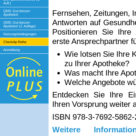
Aufl.)
Fernsehen, Zeitungen, I
QMS: Gut-besser-
Apotheke!
Antworten auf Gesundhei
QMS: Gut-besser-
Apotheke! (2. Auflage)
Positionieren Sie Ihr
Nutzungsbedingungen
erste Ansprechpartner f
CheckAp Reihe
Anmeldung
Wie lotsen Sie Ihre 
zu Ihrer Apotheke?
Was macht Ihre Apo
Welche Angebote wü
Entdecken Sie Ihre Ei
Ihren Vorsprung weiter 
ISBN 978-3-7692-5862-
Weitere Informa