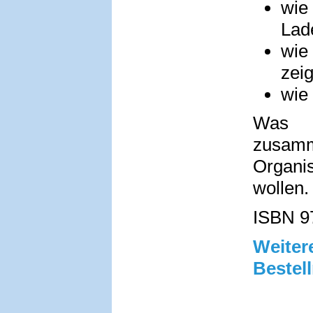
wie 
Lade
wie
zei
wie 
Was n
zusamme
Organis
wollen.
ISBN 9
Weit
Bestel